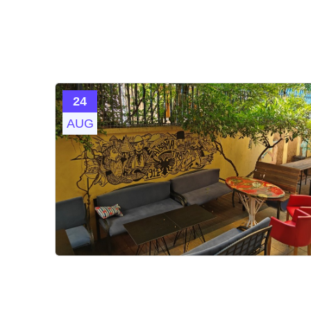
24
AUG
astet
både