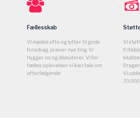
Fællesskab
Støtte
Vi mødes ofte og lytter til gode
Vi støt
foredrag, prøver nye ting. Vi
fritids
hygger os og diskuterer. Vi for
klubber
fælles oplevelser vi kan tale om
Dragør
efterfølgende
Vi udde
70.000 