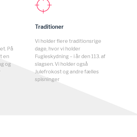
Traditioner
Vi holder flere traditionsrige
et. På
dage, hvor vi holder
t en
Fugleskydning – i år den 113. af
ng og
slagsen. Vi holder også
y
Julefrokost og andre fælles
spisninger