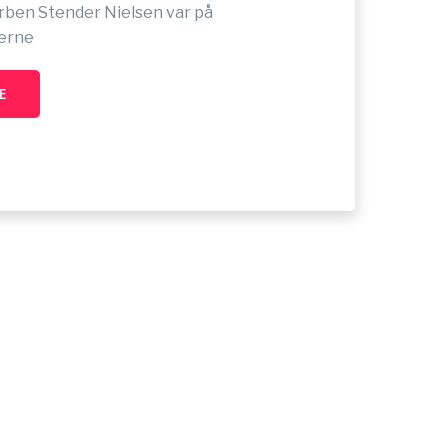
rben Stender Nielsen var på
derne
E