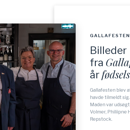
GALLAFESTE
Billeder
Galla
fra
fødsel
år
Gallafesten blev 
havde tilmeldt sig
Maden var udsøgt 
Volmer, Philiipne
Repstock.