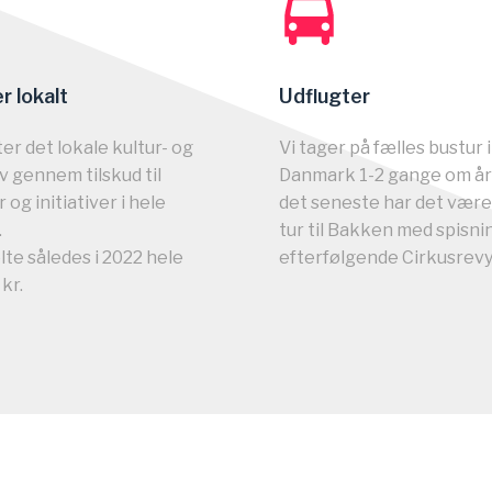
r lokalt
Udflugter
ter det lokale kultur- og
Vi tager på fælles bustur i
liv gennem tilskud til
Danmark 1-2 gange om år
 og initiativer i hele
det seneste har det være
.
tur til Bakken med spisni
lte således i 2022 hele
efterfølgende Cirkusrev
kr.