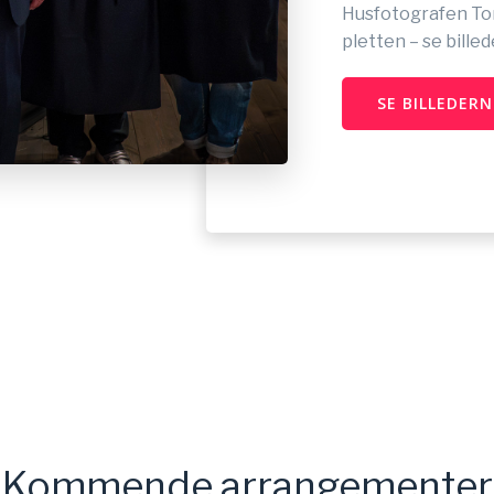
Husfotografen To
pletten – se bille
SE BILLEDERN
Kommende arrangementer