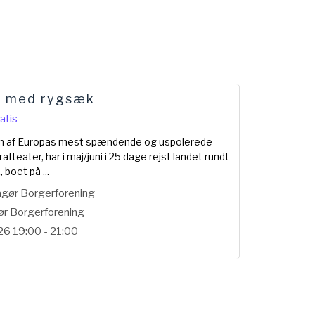
t med rygsæk
27
ratis
AUG
m en af Europas mest spændende og uspolerede
afteater, har i maj/juni i 25 dage rejst landet rundt
boet på ...
agør Borgerforening
ør Borgerforening
26 19:00 - 21:00