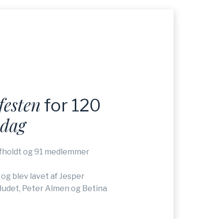
N
festen
for 120
sdag
afholdt og 91 medlemmer
.
og blev lavet af Jesper
 Hudet, Peter Almen og Betina