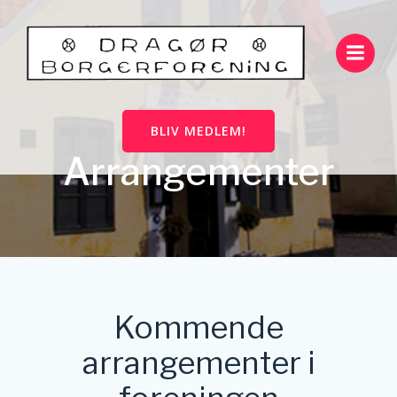
Videre
til
indhold
BLIV MEDLEM!
Arrangementer
Kommende
arrangementer i