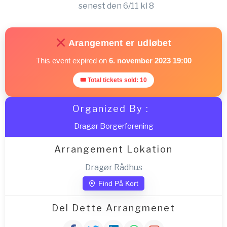
senest den 6/11 kl 8
Arangement er udløbet
This event expired on
6. november 2023 19:00
🎟 Total tickets sold: 10
Organized By :
Dragør Borgerforening
Arrangement Lokation
Dragør Rådhus
Find På Kort
Del Dette Arrangmenet