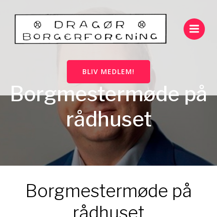
Videre
til
indhold
BLIV MEDLEM!
Borgmestermøde på
rådhuset
Borgmestermøde på
rådhuset