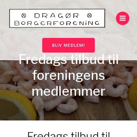
Videre
til
indhold
BLIV MEDLEM!
Fredags tilbud til
foreningens
medlemmer
Fredags tilbud til