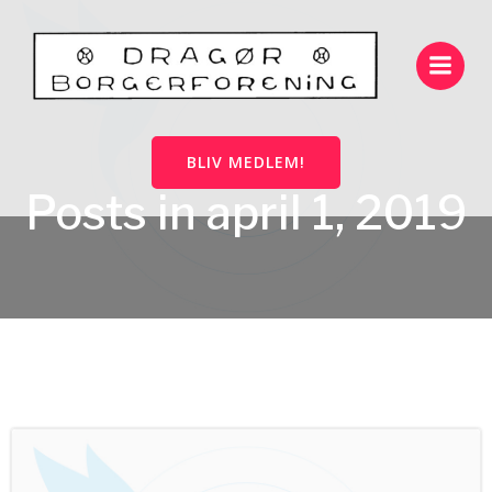
Videre
til
indhold
BLIV MEDLEM!
Posts in april 1, 2019